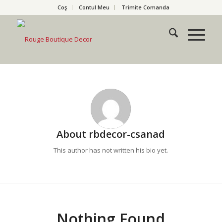
Coş
Contul Meu
Trimite Comanda
About
rbdecor-csanad
This author has not written his bio yet.
Nothing Found