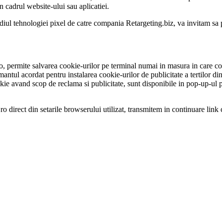
n cadrul website-ului sau aplicatiei.
rmediul tehnologiei pixel de catre compania Retargeting.biz, va invitam sa p
, permite salvarea cookie-urilor pe terminal numai in masura in care co
mantul acordat pentru instalarea cookie-urilor de publicitate a tertilor di
r cookie avand scop de reclama si publicitate, sunt disponibile in pop-up-u
direct din setarile browserului utilizat, transmitem in continuare link ca