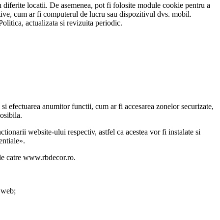
 diferite locatii. De asemenea, pot fi folosite module cookie pentru a
itive, cum ar fi computerul de lucru sau dispozitivul dvs. mobil.
itica, actualizata si revizuita periodic.
si efectuarea anumitor functii, cum ar fi accesarea zonelor securizate,
osibila.
tionarii website-ului respectiv, astfel ca acestea vor fi instalate si
entiale».
 de catre www.rbdecor.ro.
r web;