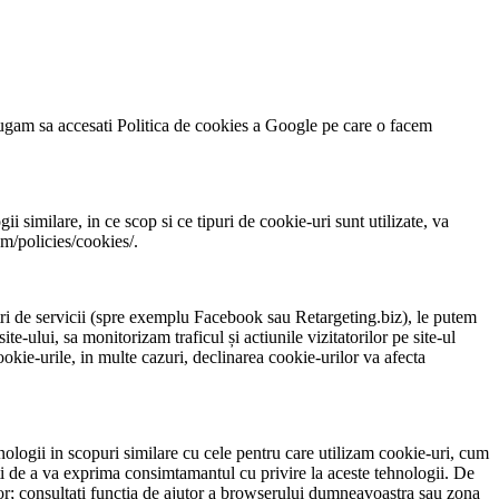
a rugam sa accesati Politica de cookies a Google pe care o facem
similare, in ce scop si ce tipuri de cookie-uri sunt utilizate, va
m/policies/cookies/.
tri de servicii (spre exemplu Facebook sau Retargeting.biz), le putem
te-ului, sa monitorizam traficul și actiunile vizitatorilor pe site-ul
okie-urile, in multe cazuri, declinarea cookie-urilor va afecta
ehnologii in scopuri similare cu cele pentru care utilizam cookie-uri, cum
tati de a va exprima consimtamantul cu privire la aceste tehnologii. De
lor; consultati functia de ajutor a browserului dumneavoastra sau zona