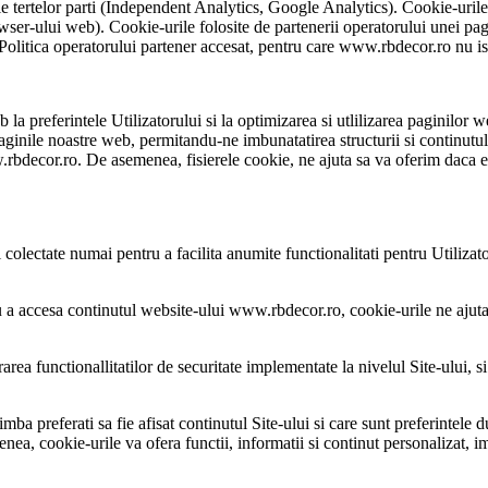
ale tertelor parti (Independent Analytics, Google Analytics). Cookie-uril
owser-ului web). Cookie-urile folosite de partenerii operatorului unei pagi
 Politica operatorului partener accesat, pentru care www.rbdecor.ro nu is
 la preferintele Utilizatorului si la optimizarea si utlilizarea paginilor 
ginile noastre web, permitandu-ne imbunatatirea structurii si continutul
bdecor.ro. De asemenea, fisierele cookie, ne ajuta sa va oferim daca este 
i colectate numai pentru a facilita anumite functionalitati pentru Utilizato
ru a accesa continutul website-ului www.rbdecor.ro, cookie-urile ne ajut
rea functionallitatilor de securitate implementate la nivelul Site-ului, si 
 limba preferati sa fie afisat continutul Site-ului si care sunt preferint
a, cookie-urile va ofera functii, informatii si continut personalizat, i