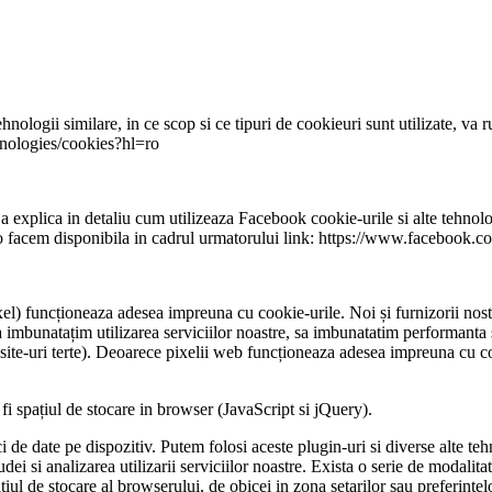
ehnologii similare, in ce scop si ce tipuri de cookieuri sunt utilizate, v
chnologies/cookies?hl=ro
plica in detaliu cum utilizeaza Facebook cookie-urile si alte tehnologii 
 facem disponibila in cadrul urmatorului link: https://www.facebook.co
xel) funcționeaza adesea impreuna cu cookie-urile. Noi și furnizorii nos
a imbunatațim utilizarea serviciilor noastre, sa imbunatatim performanta si
 site-uri terte). Deoarece pixelii web funcționeaza adesea impreuna cu co
fi spațiul de stocare in browser (JavaScript si jQuery).
ci de date pe dispozitiv. Putem folosi aceste plugin-uri si diverse alte t
udei si analizarea utilizarii serviciilor noastre. Exista o serie de modali
iul de stocare al browserului, de obicei in zona setarilor sau preferinte