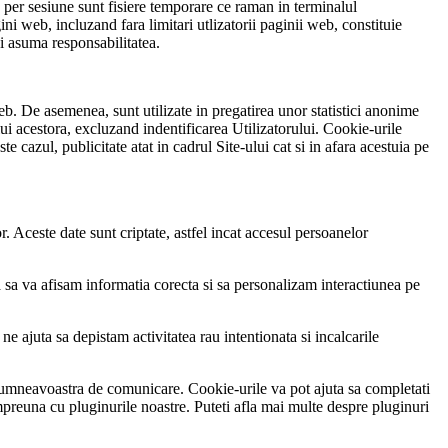
e per sesiune sunt fisiere temporare ce raman in terminalul
ni web, incluzand fara limitari utlizatorii paginii web, constituie
i asuma responsabilitatea.
web. De asemenea, sunt utilizate in pregatirea unor statistici anonime
ui acestora, excluzand indentificarea Utilizatorului. Cookie-urile
cazul, publicitate atat in cadrul Site-ului cat si in afara acestuia pe
r. Aceste date sunt criptate, astfel incat accesul persoanelor
a sa va afisam informatia corecta si sa personalizam interactiunea pe
ne ajuta sa depistam activitatea rau intentionata si incalcarile
ele dumneavoastra de comunicare. Cookie-urile va pot ajuta sa completati
mpreuna cu pluginurile noastre. Puteti afla mai multe despre pluginuri