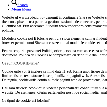
Search
Menu
Menu
Website-ul www.rbdecor.ro (denumit in continuare Site sau Website sau 
(beacons, pixeli, etc.) pentru a gestiona sesiunile de conectare, pentru a
Clientilor sai. Prin accesarea Site-ului www.rbdecor.ro consimtamantul C
politica.
Modulele cookie pot fi folosite pentru a stoca elemente cum ar fi ident
browser permite unui Site sa acceseze numai modulele cookie setate de a
Pentru scopurile prezentei Politici, orice persoana care acceseaza websi
document. Politica de Cookies se completeaza cu definitiile din Termen
Ce sunt COOKIE-urile?
Cookie-urile vor fi intelese ca fiind date IT sub forma unor fisiere de
limitare fisiere text, stocate in scopul utilizarii paginii web. Aceste fi
De regula, cookie-urile contin numele paginii web de provenienta, data 
Utilizam fisierele “cookie” in vederea personalizarii continutului si a a
website. De asemenea, oferim partenerilor nostri de social media, anali
Ce tipuri de cookie-uri folosim?