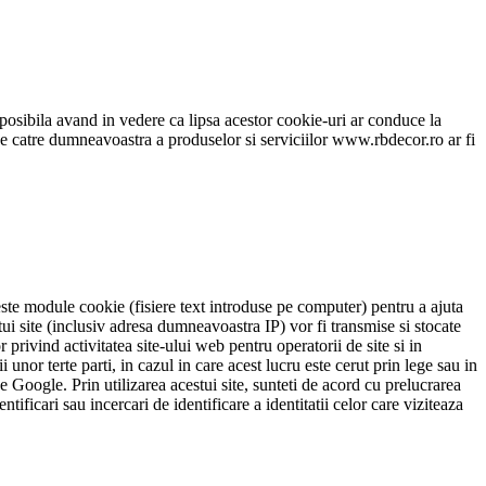
osibila avand in vedere ca lipsa acestor cookie-uri ar conduce la
a de catre dumneavoastra a produselor si serviciilor www.rbdecor.ro ar fi
te module cookie (fisiere text introduse pe computer) pentru a ajuta
stui site (inclusiv adresa dumneavoastra IP) vor fi transmise si stocate
 privind activitatea site-ului web pentru operatorii de site si in
 unor terte parti, in cazul in care acest lucru este cerut prin lege sau in
Google. Prin utilizarea acestui site, sunteti de acord cu prelucrarea
icari sau incercari de identificare a identitatii celor care viziteaza