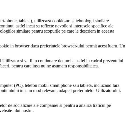
-phone, tableta), utilizeaza cookie-uri si tehnologii similare
ntinut, astfel incat sa reflecte nevoile si interesele specifice ale
ologiilor similare pentru scopurile pe care le descriem in aceasta
cookie in browser daca preferintele browser-ului permit acest lucru. Un
Utilizator si va fi in continuare denumita astfel in cadrul prezentului
faceri, pentru care insa nu ne asumam responsabilitatea.
computer (PC), telefon mobil smart phone sau tableta, incluzand fara
continutului intr-un mod relevant, adaptat preferintelor Utilizatorului.
lelor de socializare ale companiei si pentru a analiza traficul pe
website-ului nostru.