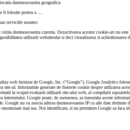
cu locatia dumneavoastra geografica.
r fi folosite pentru a …
sau serviciile noastre;
 vizita dumneavoastra curenta. Dezactivarea acestor cookie-uri nu este p
mposibilitatea utilizarii websiteului si deci vizualizarea si achizitionare
aliza web furnizat de Google, Inc. (“Google”). Google Analytics foloses
za site-ul. Informatiile generate de fisierele cookie despre utilizarea ace
tii in scopul evaluarii utilizarii site-ului web, al compilarii rapoartelor
area internetului. Google poate, de asemenea, sa transmita aceste informatii
le. Google nu va asocia adresa dumneavoastra IP cu alte date detinute de 
entionate mai sus. Noi identificam, si nu permitem Google sa faca identif