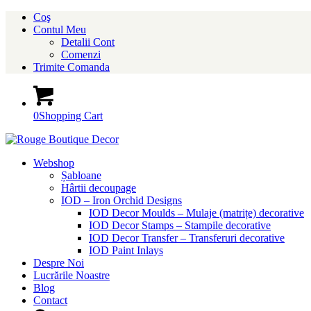
Coş
Contul Meu
Detalii Cont
Comenzi
Trimite Comanda
0
Shopping Cart
Webshop
Șabloane
Hârtii decoupage
IOD – Iron Orchid Designs
IOD Decor Moulds – Mulaje (matrițe) decorative
IOD Decor Stamps – Stampile decorative
IOD Decor Transfer – Transferuri decorative
IOD Paint Inlays
Despre Noi
Lucrările Noastre
Blog
Contact