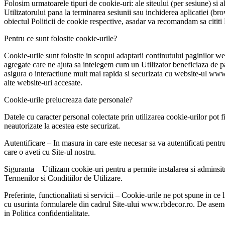
Folosim urmatoarele tipuri de cookie-uri: ale siteului (per sesiune) si 
Utilizatorului pana la terminarea sesiunii sau inchiderea aplicatiei (br
obiectul Politicii de cookie respective, asadar va recomandam sa cititi
Pentru ce sunt folosite cookie-urile?
Cookie-urile sunt folosite in scopul adaptarii continutului paginilor web
agregate care ne ajuta sa intelegem cum un Utilizator beneficiaza de pa
asigura o interactiune mult mai rapida si securizata cu website-ul www.r
alte website-uri accesate.
Cookie-urile prelucreaza date personale?
Datele cu caracter personal colectate prin utilizarea cookie-urilor pot f
neautorizate la acestea este securizat.
Autentificare – In masura in care este necesar sa va autentificati pent
care o aveti cu Site-ul nostru.
Siguranta – Utilizam cookie-uri pentru a permite instalarea si adminsitra
Termenilor si Conditiilor de Utilizare.
Preferinte, functionalitati si servicii – Cookie-urile ne pot spune in ce
cu usurinta formularele din cadrul Site-ului www.rbdecor.ro. De asemene
in Politica confidentialitate.