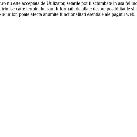
.ro nu este acceptata de Utilizator, setarile pot fi schimbate in asa fel i
rimise catre terminalul sau. Informatii detaliate despre posibilitatile si 
ie-urilor, poate afecta anumite functionalitati esentiale ale paginii web.