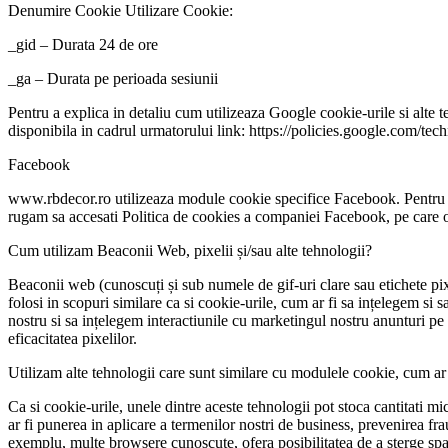
Denumire Cookie Utilizare Cookie:
_gid – Durata 24 de ore
_ga – Durata pe perioada sesiunii
Pentru a explica in detaliu cum utilizeaza Google cookie-urile si alte t
disponibila in cadrul urmatorului link: https://policies.google.com/te
Facebook
www.rbdecor.ro utilizeaza module cookie specifice Facebook. Pentru a ex
rugam sa accesati Politica de cookies a companiei Facebook, pe care o
Cum utilizam Beaconii Web, pixelii și/sau alte tehnologii?
Beaconii web (cunoscuți și sub numele de gif-uri clare sau etichete pi
folosi in scopuri similare ca si cookie-urile, cum ar fi sa ințelegem si s
nostru si sa ințelegem interactiunile cu marketingul nostru anunturi pe
eficacitatea pixelilor.
Utilizam alte tehnologii care sunt similare cu modulele cookie, cum ar 
Ca si cookie-urile, unele dintre aceste tehnologii pot stoca cantitati mi
ar fi punerea in aplicare a termenilor nostri de business, prevenirea fra
exemplu, multe browsere cunoscute, ofera posibilitatea de a sterge spat