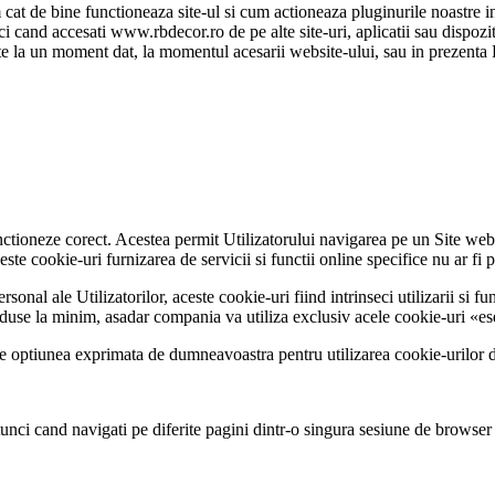
cat de bine functioneaza site-ul si cum actioneaza pluginurile noastre in
unci cand accesati www.rbdecor.ro de pe alte site-uri, aplicatii sau dispoz
e la un moment dat, la momentul acesarii website-ului, sau in prezenta Pol
nctioneze corect. Acestea permit Utilizatorului navigarea pe un Site web 
te cookie-uri furnizarea de servicii si functii online specifice nu ar fi p
nal ale Utilizatorilor, aceste cookie-uri fiind intrinseci utilizarii si func
reduse la minim, asadar compania va utiliza exclusiv acele cookie-uri «es
tine optiunea exprimata de dumneavoastra pentru utilizarea cookie-urilor
unci cand navigati pe diferite pagini dintr-o singura sesiune de browse