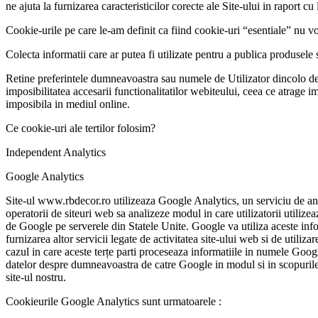
ne ajuta la furnizarea caracteristicilor corecte ale Site-ului in raport 
Cookie-urile pe care le-am definit ca fiind cookie-uri “esentiale” nu vo
Colecta informatii care ar putea fi utilizate pentru a publica produsele 
Retine preferintele dumneavoastra sau numele de Utilizator dincolo de
imposibilitatea accesarii functionalitatilor webiteului, ceea ce atrage i
imposibila in mediul online.
Ce cookie-uri ale tertilor folosim?
Independent Analytics
Google Analytics
Site-ul www.rbdecor.ro utilizeaza Google Analytics, un serviciu de an
operatorii de siteuri web sa analizeze modul in care utilizatorii utilizea
de Google pe serverele din Statele Unite. Google va utiliza aceste informa
furnizarea altor servicii legate de activitatea site-ului web si de utiliz
cazul in care aceste terțe parti proceseaza informatiile in numele Goog
datelor despre dumneavoastra de catre Google in modul si in scopurile m
site-ul nostru.
Cookieurile Google Analytics sunt urmatoarele :