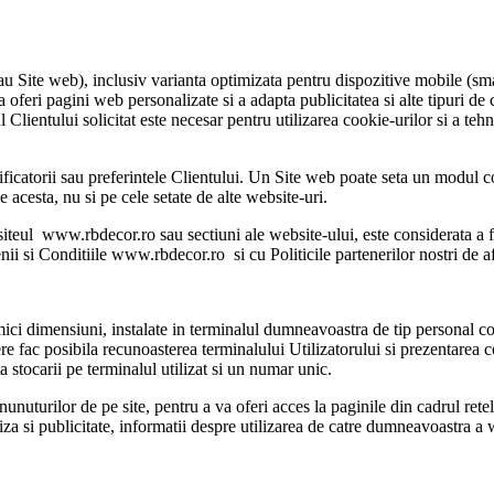
Site web), inclusiv varianta optimizata pentru dispozitive mobile (smart
 oferi pagini web personalizate si a adapta publicitatea si alte tipuri de co
lientului solicitat este necesar pentru utilizarea cookie-urilor si a tehn
ificatorii sau preferintele Clientului. Un Site web poate seta un modul 
cesta, nu si pe cele setate de alte website-uri.
teul www.rbdecor.ro sau sectiuni ale website-ului, este considerata a fi 
ii si Conditiile www.rbdecor.ro si cu Politicile partenerilor nostri de a
 mici dimensiuni, instalate in terminalul dumneavoastra de tip personal 
siere fac posibila recunoasterea terminalului Utilizatorului si prezentarea 
stocarii pe terminalul utilizat si un numar unic.
nunuturilor de pe site, pentru a va oferi acces la paginile din cadrul rete
za si publicitate, informatii despre utilizarea de catre dumneavoastra a 