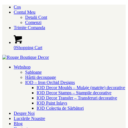
Coş
Contul Meu
Detalii Cont
Comenzi
Trimite Comanda
0
Shopping Cart
Webshop
Șabloane
Hârtii decoupage
IOD – Iron Orchid Designs
IOD Decor Moulds – Mulaje (matrițe) decorative
IOD Decor Stamps – Stampile decorative
IOD Decor Transfer – Transferuri decorative
IOD Paint Inlays
IOD Colecția de Sărbători
Despre Noi
Lucrările Noastre
Blog