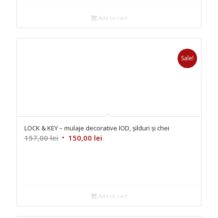
Add to cart
Sale!
LOCK & KEY – mulaje decorative IOD, șilduri și chei
Original
Current
157,00
lei
150,00
lei
price
price
was:
is:
157,00 lei.
150,00 lei.
Add to cart