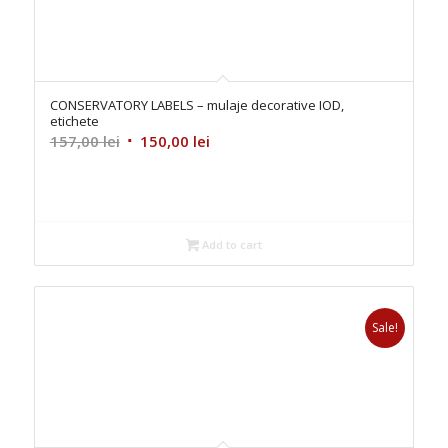
CONSERVATORY LABELS – mulaje decorative IOD,
etichete
Original
Current
157,00
lei
150,00
lei
price
price
was:
is:
157,00 lei.
150,00 lei.
Add to cart
Sale!