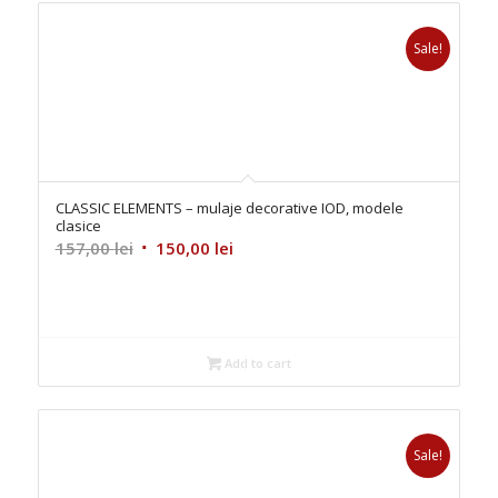
Sale!
CLASSIC ELEMENTS – mulaje decorative IOD, modele
clasice
Original
Current
157,00
lei
150,00
lei
price
price
was:
is:
157,00 lei.
150,00 lei.
Add to cart
Sale!