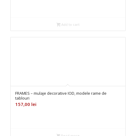
was:
is:
157,00 lei.
150,00 lei.
Add to cart
FRAMES – mulaje decorative IOD, modele rame de
tablouri
157,00
lei
Read more