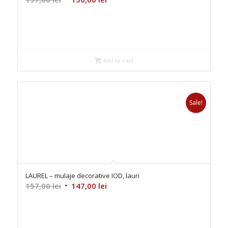
price
price
was:
is:
157,00 lei.
150,00 lei.
Add to cart
Sale!
LAUREL – mulaje decorative IOD, lauri
Original
Current
157,00
lei
147,00
lei
price
price
was:
is:
157,00 lei.
147,00 lei.