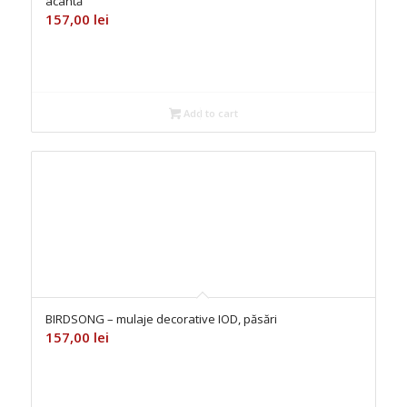
acantă
157,00
lei
Add to cart
BIRDSONG – mulaje decorative IOD, păsări
157,00
lei