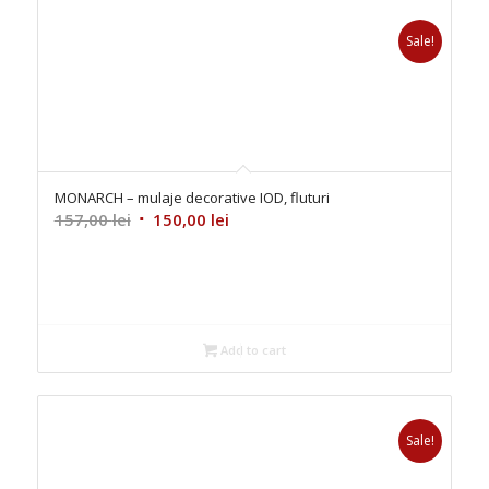
Sale!
MONARCH – mulaje decorative IOD, fluturi
Original
Current
157,00
lei
150,00
lei
price
price
was:
is:
157,00 lei.
150,00 lei.
Add to cart
Sale!