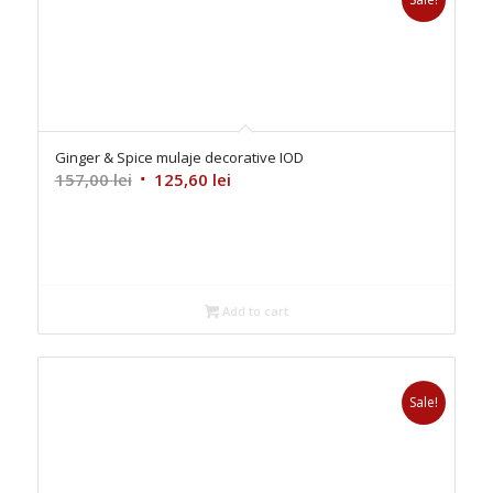
Ginger & Spice mulaje decorative IOD
Original
Current
157,00
lei
125,60
lei
price
price
was:
is:
157,00 lei.
125,60 lei.
Add to cart
Sale!