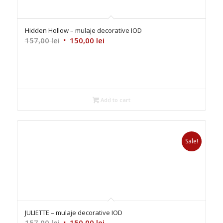
Hidden Hollow – mulaje decorative IOD
Original
Current
157,00
lei
150,00
lei
price
price
was:
is:
157,00 lei.
150,00 lei.
Add to cart
Sale!
JULIETTE – mulaje decorative IOD
Original
Current
157,00
lei
150,00
lei