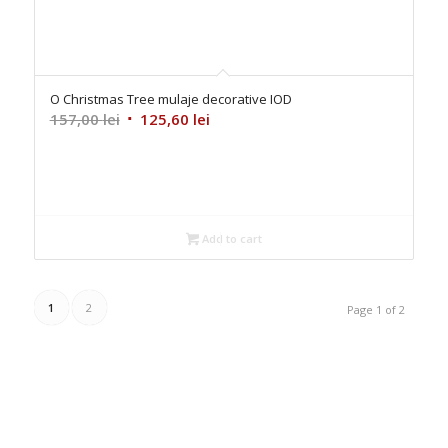
O Christmas Tree mulaje decorative IOD
Original
Current
157,00
lei
125,60
lei
price
price
was:
is:
157,00 lei.
125,60 lei.
Add to cart
1
2
Page 1 of 2