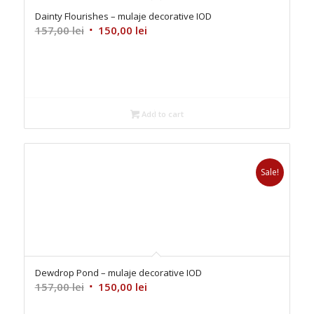
Dainty Flourishes – mulaje decorative IOD
Original
Current
157,00
lei
150,00
lei
price
price
was:
is:
157,00 lei.
150,00 lei.
Add to cart
Sale!
Dewdrop Pond – mulaje decorative IOD
Original
Current
157,00
lei
150,00
lei
price
price