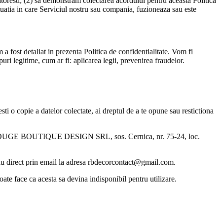
catoresti; (2) sa demonstram colectarea acordului pentru aceasta Politica
ituatia in care Serviciul nostru sau compania, fuzioneaza sau este
a fost detaliat in prezenta Politica de confidentialitate. Vom fi
uri legitime, cum ar fi: aplicarea legii, prevenirea fraudelor.
mesti o copie a datelor colectate, ai dreptul de a te opune sau restictiona
 astfel: ROUGE BOUTIQUE DESIGN SRL, sos. Cernica, nr. 75-24, loc.
 sau direct prin email la adresa rbdecorcontact@gmail.com.
ate face ca acesta sa devina indisponibil pentru utilizare.