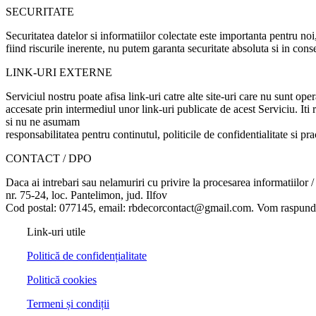
SECURITATE
Securitatea datelor si informatiilor colectate este importanta pentru no
fiind riscurile inerente, nu putem garanta securitate absoluta si in con
LINK-URI EXTERNE
Serviciul nostru poate afisa link-uri catre alte site-uri care nu sunt opera
accesate prin intermediul unor link-uri publicate de acest Serviciu. Iti 
si nu ne asumam
responsabilitatea pentru continutul, politicile de confidentialitate si pract
CONTACT / DPO
Daca ai intrebari sau nelamuriri cu privire la procesarea informatiilor 
nr. 75-24, loc. Pantelimon, jud. Ilfov
Cod postal: 077145, email: rbdecorcontact@gmail.com. Vom raspunde so
Link-uri utile
Politică de confidențialitate
Politică cookies
Termeni și condiții