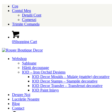
Coş
Contul Meu
Detalii Cont
Comenzi
Trimite Comanda
0
Shopping Cart
Webshop
Șabloane
Hârtii decoupage
IOD – Iron Orchid Designs
IOD Decor Moulds – Mulaje (matrițe) decorative
IOD Decor Stamps – Stampile decorative
IOD Decor Transfer – Transferuri decorative
IOD Paint Inlays
Despre Noi
Lucrările Noastre
Blog
Contact