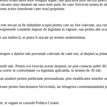
pentru respectarea unor obligatii legale, sau aplicarea unor decizii jude
calcarea unor drepturi ale unor terte parti, de catre Serviciul nostru.In s
enta active transferate catre noul proprietar.
ste necsar sa fie indeplinit scopul pentru care au fost colectate, asa cum 
gistrarile contabile impuse de legislatia in vigoare, sau pentru alte scop
t sau indirect), ar putea fi stocate pe termen nedeterminat.
 stergere a datelor tale personale colectate de catre noi, ai dreptul sa pri
drepturile tale. Pentru a-ti exercita aceste drepturi, ne poti contacta
erere in conformitate cu legislatia aplicabila, in termen de 30 zile.
sau analizei pentru publicitate personalizata, prin modificarea setarilor
esare pentru functionarea Serviciului, iar retragerea consimtamantului po
zate, te rugam sa consulti Politica Cookie.