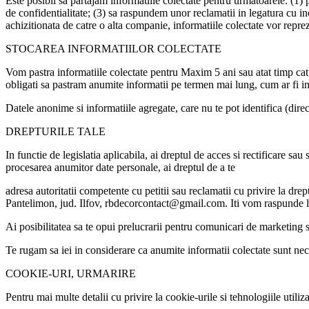
Este posibil sa partajam informatiile colectate pentru urmatoarele: (1) 
de confidentialitate; (3) sa raspundem unor reclamatii in legatura cu in
achizitionata de catre o alta companie, informatiile colectate vor reprez
STOCAREA INFORMATIILOR COLECTATE
Vom pastra informatiile colectate pentru Maxim 5 ani sau atat timp cat e
obligati sa pastram anumite informatii pe termen mai lung, cum ar fi inre
Datele anonime si informatiile agregate, care nu te pot identifica (direc
DREPTURILE TALE
In functie de legislatia aplicabila, ai dreptul de acces si rectificare sau
procesarea anumitor date personale, ai dreptul de a te
adresa autoritatii competente cu petitii sau reclamatii cu privire la 
Pantelimon, jud. Ilfov, rbdecorcontact@gmail.com. Iti vom raspunde la c
Ai posibilitatea sa te opui prelucrarii pentru comunicari de marketing 
Te rugam sa iei in considerare ca anumite informatii colectate sunt nec
COOKIE-URI, URMARIRE
Pentru mai multe detalii cu privire la cookie-urile si tehnologiile utili