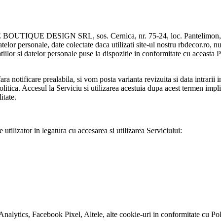
ROUGE BOUTIQUE DESIGN SRL, sos. Cernica, nr. 75-24, loc. Pantelimon,
telor personale, date colectate daca utilizati site-ul nostru rbdecor.ro, nu
atiilor si datelor personale puse la dispozitie in conformitate cu aceasta 
a notificare prealabila, si vom posta varianta revizuita si data intrarii 
Politica. Accesul la Serviciu si utilizarea acestuia dupa acest termen impl
itate.
utilizator in legatura cu accesarea si utilizarea Serviciului:
Analytics, Facebook Pixel, Altele, alte cookie-uri in conformitate cu Pol