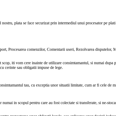
nostru, plata se face securizat prin intermediul unui procesator pe plati 
Suport, Procesarea comenzilor, Comentarii useri, Rezolvarea disputelor,
t scop, iti vom cere inainte de utilizare consimtamantul, si numai dupa 
 cu cerinte sau obligatii impuse de lege.
onsimtamantul tau, cu exceptia unor situatii limitate, cum ar fi cele de ma
or numai in scopul pentru care au fost colectate si transferate, si ne-sto