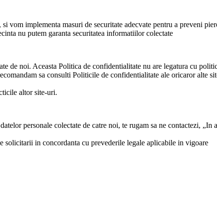
i, si vom implementa masuri de securitate adecvate pentru a preveni pierde
secinta nu putem garanta securitatea informatiilor colectate
te de noi. Aceasta Politica de confidentialitate nu are legatura cu politicile
recomandam sa consulti Politicile de confidentialitate ale oricaror alte si
icile altor site-uri.
/ datelor personale colectate de catre noi, te rugam sa ne contactezi, „In
licitarii in concordanta cu prevederile legale aplicabile in vigoare