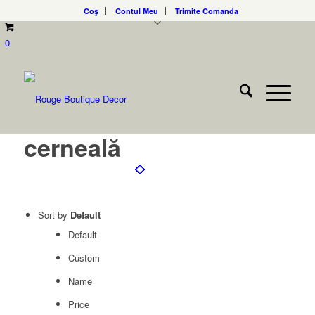
Coş
Contul Meu
Trimite Comanda
0
cerneală
Sort by
Default
Default
Custom
Name
Price