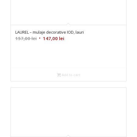
LAUREL – mulaje decorative IOD, lauri
Original
Current
157,00
lei
147,00
lei
price
price
was:
is:
157,00 lei.
147,00 lei.
Add to cart