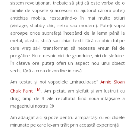
sistem revoluționar, trebuie să știți că este vorba de o
familie de vopsele și accesorii cu ajutorul cărora puteți
antichiza mobila, restaurând-o în mai multe stiluri
(vintage, shabby chic, retro sau modern). Puteți vopsi
aproape orice suprafață începând de la lemn până la
metal, plastic, sticlă sau chiar textil fără ca obiectul pe
care vreți să-l transformați să necesite vreun fel de
pregătire. Nu e nevoie nici de grunduire, nici de șlefuire.
În câteva ore puteți oferi un aspect nou unui obiect
vechi, fără a crea dezordine în casă.
Am testat și noi vopselele „miraculoase”
Annie Sloan
TM
.
Chalk Paint
. Am pictat, am șlefuit și am lustruit cu
drag timp de 3 zile rezultatul fiind noua înfățișare a
magazinului nostru 😉
Am adăugat aici și poze pentru a împărtăși cu voi clipele
minunate pe care le-am trăit prin această experiență.