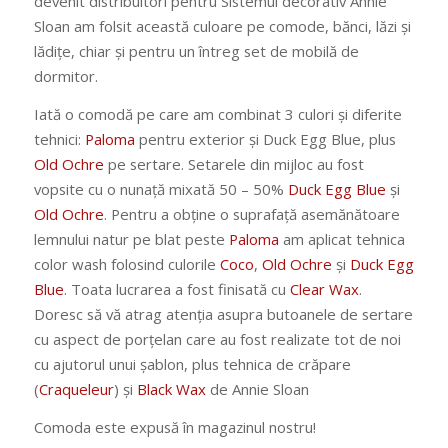
devenit distribuitori pentru Sistemul decorativ Annie
Sloan am folsit această culoare pe comode, bănci, lăzi și
lădițe, chiar și pentru un întreg set de mobilă de
dormitor.
Iată o comodă pe care am combinat 3 culori și diferite
tehnici:
Paloma
pentru exterior și Duck Egg Blue, plus
Old Ochre
pe sertare. Setarele din mijloc au fost
vopsite cu o nunață mixată 50 – 50%
Duck Egg Blue
și
Old Ochre
. Pentru a obține o suprafață asemănătoare
lemnului natur pe blat peste
Paloma
am aplicat tehnica
color wash folosind culorile
Coco
,
Old Ochre
și
Duck Egg
Blue
. Toata lucrarea a fost finisată cu
Clear Wax
.
Doresc să vă atrag atenția asupra butoanele de sertare
cu aspect de porțelan care au fost realizate tot de noi
cu ajutorul unui șablon, plus tehnica de crăpare
(
Craqueleur
) și
Black Wax
de Annie Sloan
Comoda este expusă în magazinul nostru!