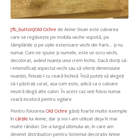
[fb_button]Old Ochre
de Annie Sloan este culoarea
care se regăsește pe mobila veche vopsită, pe
tâmplăriile și pe ușile exterioare vechi din Paris… și nu
numai. Cum ne spune și numele, este un ocru vechi,
decolorat, având nuanța unui crem închis. Dacă doriți să-
i intensificați aspectul vechi sau să oferiți dimensiune
nuanței, finisați-l cu ceară închisă. Însă puteți să alegeți
să-l păstrați curat, așa cum este, adică ca o culoare
neutră lângă alte culori. În acest caz veți folosi numai
ceară incoloră pentru sigilare.
Pentru folosirea
Old Ochre
găsiți foarte multe exemple
în
cărțile
lui Annie, dar și noi l-am utilizat deja în mai
multe rânduri. De-a lungul ultimului an, în care am
devenit distribuitori pentru Sistemul decorativ Annie