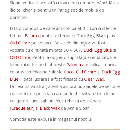
Sloan am folsit această culoare pe comode, bănci, lăzi și
lădițe, chiar și pentru un întreg set de mobilă de
dormitor.
Iată o comodă pe care am combinat 3 culori și diferite
tehnici:
Paloma
pentru exterior și Duck Egg Blue, plus
Old Ochre
pe sertare. Setarele din mijloc au fost
vopsite cu o nunață mixată 50 – 50%
Duck Egg Blue
și
Old Ochre
. Pentru a obține o suprafață asemănătoare
lemnului natur pe blat peste
Paloma
am aplicat tehnica
color wash folosind culorile
Coco
,
Old Ochre
și
Duck Egg
Blue
. Toata lucrarea a fost finisată cu
Clear Wax
.
Doresc să vă atrag atenția asupra butoanele de sertare
cu aspect de porțelan care au fost realizate tot de noi
cu ajutorul unui șablon, plus tehnica de crăpare
(
Craqueleur
) și
Black Wax
de Annie Sloan
Comoda este expusă în magazinul nostru!