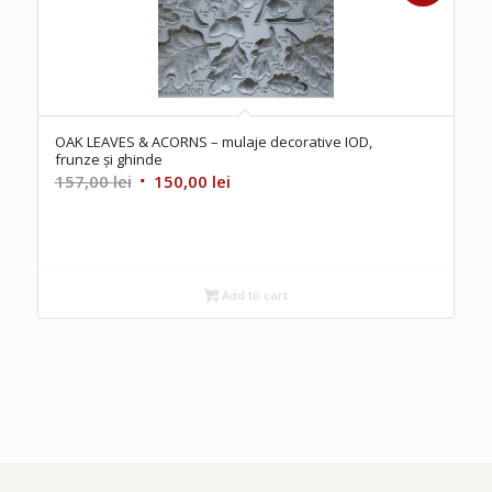
OAK LEAVES & ACORNS – mulaje decorative IOD,
frunze și ghinde
Original
Current
157,00
lei
150,00
lei
price
price
was:
is:
157,00 lei.
150,00 lei.
Add to cart