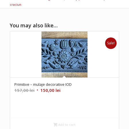
craciun
You may also like…
Sale!
Primitive – mulaje decorative IOD
Original
Current
157,00
lei
150,00
lei
price
price
was:
is:
157,00 lei.
150,00 lei.
Add to cart