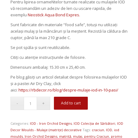
Pentru lipirea ornameNtelor turnate realizate cu mulajele IOD
vă recomandăm un adeziv de len cu uscare rapida, de
exemplu
Neostick Aqua Bond Expres.
Sunt
fabricate din materiale “food safe
”, totuși nu utilizați
același mulaj și la mâncăruri și la meșterit. Rezistă la căldura din
cuptor, până la max 210 grade C.
Se pot spăla și sunt reutilizabile.
Citiți cu atenție instrucțiunile de folosire.
Dimensiuni ambalaj: 15.30 cm x 25,40 cm.
Pe blog găsiți un articol detaliat despre folosirea mulajelor IOD
și a pastei Air Dry Clay, click
aici:
https://rbdecor.ro/blog/despre-mulaje-iod-in-10-pasi/
Add to cart
Categories:
IOD - Iron Orchid Designs
,
IOD Colecția de Sărbători
,
IOD
Decor Moulds - Mulaje (matrițe) decorative
Tags:
craciun
,
IOD
,
iod
moulds
,
Iron Orchid Designs
,
matriță
,
mulaj
,
pentru Craciun
,
promo