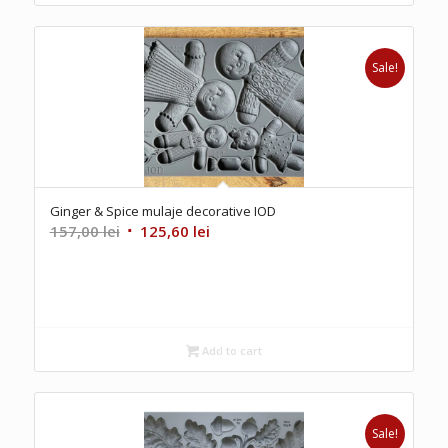
Sale!
Ginger & Spice mulaje decorative IOD
Original
Current
157,00
lei
125,60
lei
price
price
was:
is:
157,00 lei.
125,60 lei.
Add to cart
Sale!