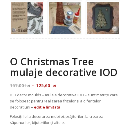
O Christmas Tree
mulaje decorative IOD
Original
Current
157,00
lei
125,60
lei
price
price
IOD decor moulds – mulaje decorative IOD – sunt matrițe care
was:
is:
se folosesc pentru realizarea frizelor și a diferitelor
157,00 lei.
125,60 lei.
decorațiuni –
ediție limitată
Folosiți-le la decorarea mobilei, prăjiturilor, la crearea
săpunurilor, bijuteriilor și altele.