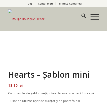
Coş
Contul Meu
Trimite Comanda
Hearts – Șablon mini
18,80
lei
Cu un astfel de șablon veți putea decora o cameră întreagă!
– ușo
r
de utilizat, ușor de curățat și se pot refolosi