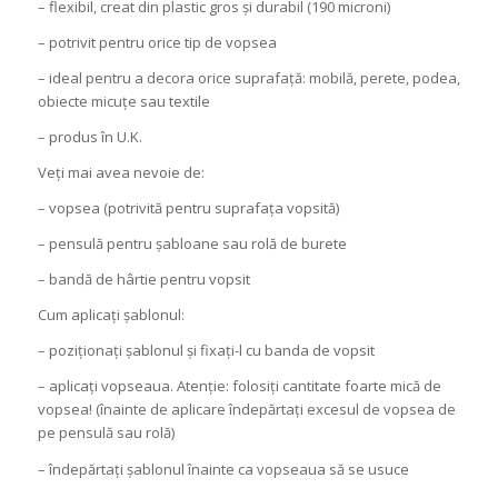
– flexibil, creat din plastic gros și durabil
(190 microni)
– potrivit pentru orice tip de vopsea
– ideal pentru a decora orice suprafață: mobilă, perete, podea,
obiecte micuțe sau textile
– produs în U.K.
Veți mai avea nevoie de:
– vopsea (potrivită pentru suprafața vopsită)
– pensulă pentru șabloane sau rolă de burete
– bandă de hârtie pentru vopsit
Cum aplicați șablonul:
– poziționați șablonul și fixați-l cu banda de vopsit
– aplicați vopseaua. Atenție: folosiți cantitate foarte mică de
vopsea! (înainte de aplicare îndepărtați excesul de vopsea de
pe pensulă sau rolă)
– îndepărtați șablonul înainte ca vopseaua să se usuce