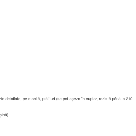
te detailate, pe
mobilă, prăjituri (se pot așeza în cuptor, rezistă până la 210
șină).