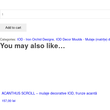
VIRIDIS
mulaje
decorative
IOD
Add to cart
quantity
Categories:
IOD - Iron Orchid Designs
,
IOD Decor Moulds - Mulaje (matrițe) d
You may also like…
ACANTHUS SCROLL – mulaje decorative IOD, frunze acantă
157,00
lei