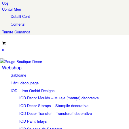
Coş
Contul Meu
Detalii Cont
Comenzi
Trimite Comanda
0
Webshop
Șabloane
Hârtii decoupage
IOD – Iron Orchid Designs
IOD Decor Moulds – Mulaje (matrițe) decorative
IOD Decor Stamps – Stampile decorative
IOD Decor Transfer – Transferuri decorative
IOD Paint Inlays
IOD Colecția de Sărbători