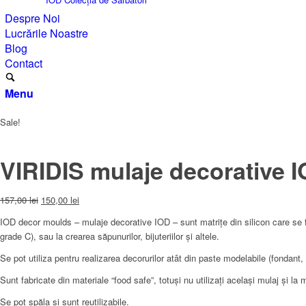
Despre Noi
Lucrările Noastre
Blog
Contact
Menu
Sale!
VIRIDIS mulaje decorative 
Original
Current
157,00
lei
150,00
lei
price
price
IOD decor moulds – mulaje decorative IOD – sunt matrițe din silicon care se folo
was:
is:
grade C), sau la crearea săpunurilor, bijuteriilor și altele.
157,00 lei.
150,00 lei.
Se pot utiliza pentru realizarea decorurilor atât din paste modelabile (fondant, 
Sunt
fabricate din materiale “food safe
”, totuși nu utilizați același mulaj și la
Se pot spăla și sunt reutilizabile.