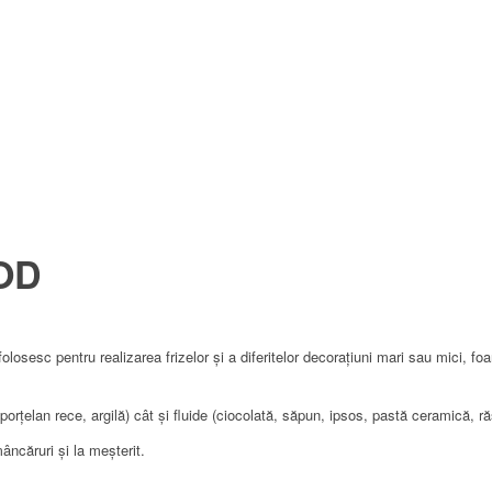
IOD
sesc pentru realizarea frizelor și a diferitelor decorațiuni mari sau mici, foar
porțelan rece, argilă) cât și fluide (ciocolată, săpun, ipsos, pastă ceramică, ră
 mâncăruri și la meșterit.