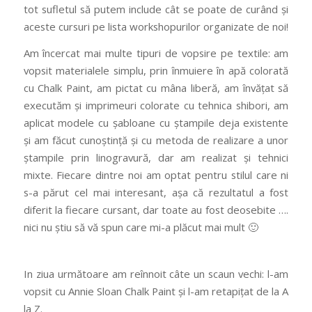
tot sufletul să putem include cât se poate de curând și
aceste cursuri pe lista workshopurilor organizate de noi!
Am încercat mai multe tipuri de vopsire pe textile: am
vopsit materialele simplu, prin înmuiere în apă colorată
cu Chalk Paint, am pictat cu mâna liberă, am învățat să
executăm și imprimeuri colorate cu tehnica shibori, am
aplicat modele cu șabloane cu ștampile deja existente
și am făcut cunoștință și cu metoda de realizare a unor
ștampile prin linogravură, dar am realizat și tehnici
mixte. Fiecare dintre noi am optat pentru stilul care ni
s-a părut cel mai interesant, așa că rezultatul a fost
diferit la fiecare cursant, dar toate au fost deosebite ….
nici nu știu să vă spun care mi-a plăcut mai mult 🙂
In ziua următoare am reînnoit câte un scaun vechi: l-am
vopsit cu Annie Sloan Chalk Paint și l-am retapițat de la A
la Z.