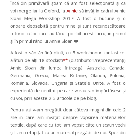
Încă din primăvară știam că am fost selecționată și că
voi merge iar la Oxford, la
Annie
să învăț în cadrul Annie
Sloan Mega Workshop 2017! A fost o bucurie și o
onoare deosebită pentru mine și sunt recunoscătoare
tuturor celor care au făcut posibil acest lucru, în primul
și în primul rând lui Annie Sloan ❤️
A fost o săptămână plină, cu 5 workshopuri fantastice,
alături de alți 18 stockiști
**
(distribuitori/reprezentanți)
Annie Sloan din lumea întreagă: Australia, Canada,
Germania, Grecia, Marea Britanie, Olanda, Polonia,
România, Slovacia, Ungaria și Statele Unite. A fost o
experiență de neuitat pe care vreau s-o împărtășesc și
cu voi, prin aceste 2-3 articole de pe blog.
Pentru azi v-am pregătit doar câteva imagini din cele 2
zile în care am învățat despre vopsirea materialelor
textile, după care cu toții am vopsit câte un scaun vechi
și l-am retapițat cu un material pregătit de noi. Sper din