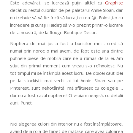
Este adevărat, se lucrează puțin altfel cu
Graphite
decât cu restul culorilor de pe paletarul Annie Sloan, dar
nu trebuie să vă fie frică să lucrați cu ea 😉 Folosiți-o cu
încredere și curaj! Haideți să v-o prezint printr-o lucrare
de-a noastră, de la Rouge Boutique Decor.
Noptiera de mai jos a fost a bunicilor mei… cred că
numai prin noroc o mai avem, de fapt este una dintre
puținele piese de mobilă care ne-a rămas de la ei. Am
știut din primul moment cum vreau s-o reînnoiesc. Nu
tot timpul mi se întâmplă acest lucru. De obicei caut idei
pe la stockistii mai vechi ai lui Annie Sloan sau pe
Pinterest, sunt nehotărâtă, mă sfătuiesc cu colegele …
dar nu a fost cazul noptierei! O vroiam neagră, cu detalii
aurii. Punct.
Nici alegerea culorii din interior nu a fost întâmplătoare,
având deja rola de tapet de mătase care avea culoarea