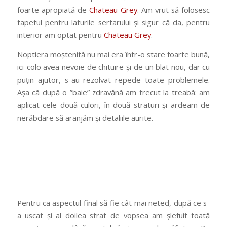
foarte apropiată de
Chateau Grey
. Am vrut să folosesc
tapetul pentru laturile sertarului și sigur că da, pentru
interior am optat pentru
Chateau Grey
.
Noptiera moștenită nu mai era într-o stare foarte bună,
ici-colo avea nevoie de chituire și de un blat nou, dar cu
puțin ajutor, s-au rezolvat repede toate problemele.
Așa că după o ”baie” zdravănă am trecut la treabă: am
aplicat cele două culori, în două straturi și ardeam de
nerăbdare să aranjăm și detaliile aurite.
Pentru ca aspectul final să fie cât mai neted, după ce s-
a uscat și al doilea strat de vopsea am șlefuit toată