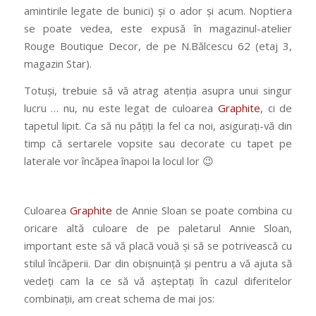
amintirile legate de bunici) și o ador și acum. Noptiera
se poate vedea, este expusă în magazinul-atelier
Rouge Boutique Decor, de pe N.Bălcescu 62 (etaj 3,
magazin Star).
Totuși, trebuie să vă atrag atenția asupra unui singur
lucru … nu, nu este legat de culoarea
Graphite
, ci de
tapetul lipit. Ca să nu pățiți la fel ca noi, asigurați-vă din
timp că sertarele vopsite sau decorate cu tapet pe
laterale vor încăpea înapoi la locul lor 😉
Culoarea
Graphite
de Annie Sloan se poate combina cu
oricare altă culoare de pe paletarul Annie Sloan,
important este să vă placă vouă și să se potrivească cu
stilul încăperii. Dar din obișnuință și pentru a vă ajuta să
vedeți cam la ce să vă așteptați în cazul diferitelor
combinații, am creat schema de mai jos: