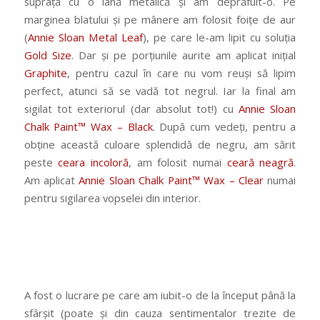
suprața cu o lână metalică și am deprăfuit-o. Pe
marginea blatului și pe mânere am folosit foițe de aur
(
Annie Sloan Metal Leaf
), pe care le-am lipit cu soluția
Gold Size
. Dar și pe porțiunile aurite am aplicat inițial
Graphite
, pentru cazul în care nu vom reuși să lipim
perfect, atunci să se vadă tot negrul. Iar la final am
sigilat tot exteriorul (dar absolut tot!) cu
Annie Sloan
Chalk Paint™ Wax – Black
. După cum vedeți, pentru a
obține această culoare splendidă de negru, am sărit
peste
ceara incoloră
, am folosit numai
ceară neagră
.
Am aplicat
Annie Sloan Chalk Paint™ Wax – Clear
numai
pentru sigilarea vopselei din interior.
A fost o lucrare pe care am iubit-o de la început până la
sfârșit (poate și din cauza sentimentalor trezite de