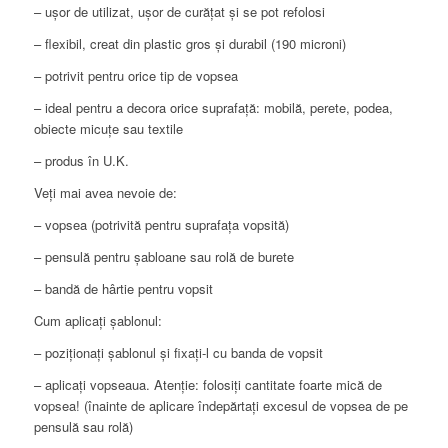
– ușo
r
de utilizat, ușor de curățat și se pot refolosi
– flexibil, creat din plastic gros și durabil
(190 microni)
– potrivit pentru orice tip de vopsea
– ideal pentru a decora orice suprafață: mobilă, perete, podea,
obiecte micuțe sau textile
– produs în U.K.
Veți mai avea nevoie de:
– vopsea (potrivită pentru suprafața vopsită)
– pensulă pentru șabloane sau rolă de burete
– bandă de hârtie pentru vopsit
Cum aplicați șablonul:
– poziționați șablonul și fixați-l cu banda de vopsit
– aplicați vopseaua. Atenție: folosiți cantitate foarte mică de
vopsea! (înainte de aplicare îndepărtați excesul de vopsea de pe
pensulă sau rolă)