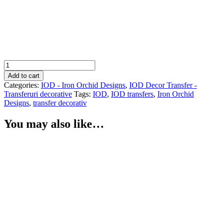
JOIE
DES
Add to cart
ROSES
Categories:
IOD - Iron Orchid Designs
,
IOD Decor Transfer -
transfer
Transferuri decorative
Tags:
IOD
,
IOD transfers
,
Iron Orchid
decorativ
Designs
,
transfer decorativ
IOD
–
You may also like…
set
de
8
pagini
A3
quantity