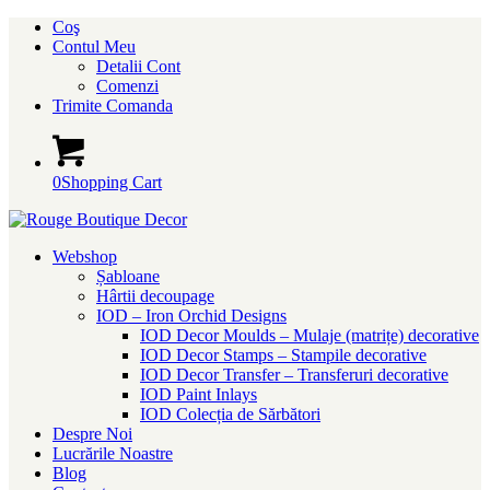
Coş
Contul Meu
Detalii Cont
Comenzi
Trimite Comanda
0
Shopping Cart
Webshop
Șabloane
Hârtii decoupage
IOD – Iron Orchid Designs
IOD Decor Moulds – Mulaje (matrițe) decorative
IOD Decor Stamps – Stampile decorative
IOD Decor Transfer – Transferuri decorative
IOD Paint Inlays
IOD Colecția de Sărbători
Despre Noi
Lucrările Noastre
Blog