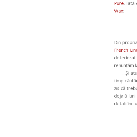
Pure
. Iată
Wax
:
Din propri
French Lin
deteriorat 
renunțăm l
. Și at
timp căutân
zis că tre
deja 8 luni
detalii înr