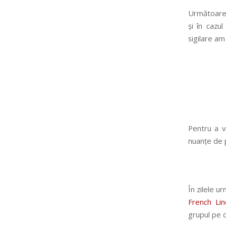
Următoarea
și în cazu
sigilare am
Pentru a v
nuanțe de 
În zilele 
French Lin
grupul pe c