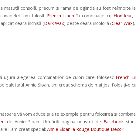
 măsuță consolă, precum și rama de oglindă au fost reînnoite la
l canapelei, am folosit
French Linen
în combinație cu
Honfleur
,
 aplicat ceară închisă (
Dark Wax
) peste ceara incoloră (
Clear Wax
).
ă ușura alegerea combinațiilor de culori care folosesc
French Li
pe paletarul Annie Sloan, am creat schema de mai jos. Folosiți-o c
următoare vă vom aduce și alte exemple pentru folosirea și combina
en
de Annie Sloan. Urmăriți pagina noastră de
Facebook
și în
are l-am creat special:
Annie Sloan la Rouge Boutique Decor
.