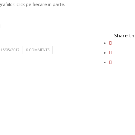
afiilor: click pe fiecare în parte.
]
Share th
/
/
16/05/2017
0 COMMENTS