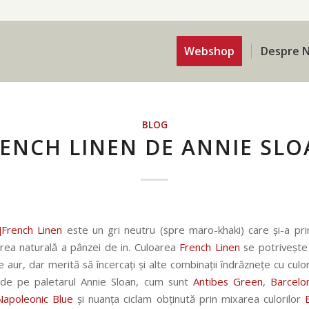
Webshop
Despre N
BLOG
ENCH LINEN DE ANNIE SL
]French Linen
este un gri neutru (spre maro-khaki) care și-a pr
rea naturală a pânzei de in. Culoarea
French Linen
se potrivește
 aur, dar merită să încercați și alte combinații îndrăznețe cu culor
 de pe paletarul Annie Sloan, cum sunt
Antibes Green
,
Barcelo
Napoleonic Blue
și nuanța ciclam obținută prin mixarea culorilor