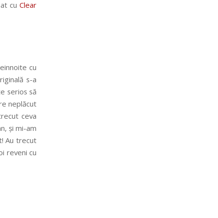
isat cu
Clear
einnoite cu
iginală s-a
te serios să
re neplăcut
trecut ceva
an, și mi-am
t! Au trecut
oi reveni cu