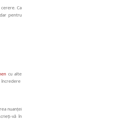
 cerere. Ca
 dar pentru
nen
cu alte
u încredere
rea nuanței
scrieți-vă în