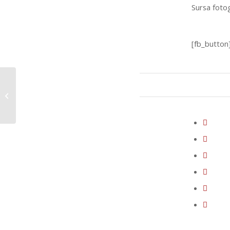
Sursa fotogr
[fb_button
Napoleonic Blue de
Annie Sloan