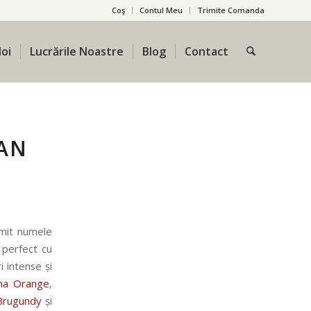
Coş
Contul Meu
Trimite Comanda
oi
Lucrările Noastre
Blog
Contact
OAN
imit numele
 perfect cu
i intense și
na Orange
,
Brugundy
și