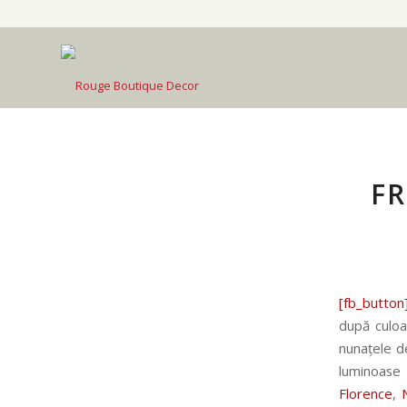
FR
[fb_button
după culoa
nunațele de
luminoase
Florence
,