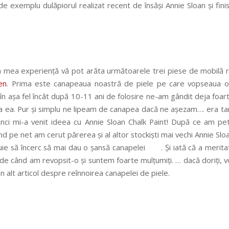
 de exemplu dulăpiorul realizat recent de însăși Annie Sloan și fin
a mea experiență vă pot arăta următoarele trei piese de mobilă r
en
. Prima este canapeaua noastră de piele pe care vopseaua or
în așa fel încât după 10-11 ani de folosire ne-am gândit deja foar
a ea. Pur și simplu ne lipeam de canapea dacă ne așezam…. era ta
unci mi-a venit ideea cu Annie Sloan Chalk Paint! După ce am pe
d pe net am cerut părerea și al altor stockiști mai vechi Annie Slo
buie să încerc să mai dau o șansă canapelei
. Și iată că a merita
 de când am revopsit-o și suntem foarte mulțumiți. … dacă doriți, v
-un alt articol despre reînnoirea canapelei de piele.