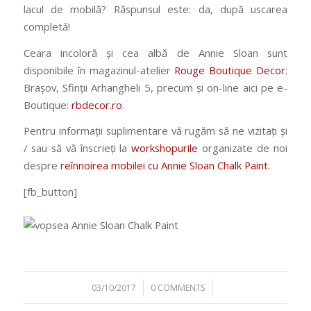
lacul de mobilă? Răspunsul este: da, după uscarea
completă!
Ceara incoloră și cea albă de Annie Sloan sunt
disponibile în magazinul-atelier
Rouge Boutique Decor
:
Brașov, Sfinții Arhangheli 5, precum și on-line aici pe e-
Boutique:
rbdecor.ro
.
Pentru informații suplimentare vă rugăm să ne vizitați și
/ sau să vă înscrieți la
workshopurile
organizate de noi
despre
reînnoirea mobilei cu Annie Sloan Chalk Paint.
[fb_button]
/
/
03/10/2017
0 COMMENTS