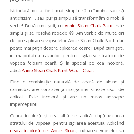
Niciodată nu a fost mai simplu să reînnoim sau să
antichizăm … sau pur și simplu să transformăm o mobilă
veche! După cum știți, cu
Annie Sloan Chalk Paint
este
simplu și se rezolvă repede 😉 Am vorbit de multe ori
despre aplicarea vopselelor Annie Sloan Chalk Paint, dar
poate mai puțin despre aplicarea cearei. După cum știți,
în majoritatea cazurilor pentru sigilarea stratului de
vopsea folosim ceară. Și în special pe cea incoloră,
adică
Annie Sloan Chalk Paint Wax – Clear.
Fiind o combinație naturală de ceară de albine și
carnauba, are consistența margarinei și este ușor de
aplicat. Este incoloră și are un miros aproape
imperceptibil.
Ceara incoloră și cea albă se aplică după uscarea
stratului de vopsea, pentru sigilarea acestuia. Aplicând
ceara incoloră de Annie Sloan
, culoarea vopselei va