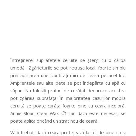
Întreținere: suprafețele ceruite se șterg cu o cârpă
umedă. Zgârieturile se pot retrușa local, foarte simplu
prin aplicarea unei cantități mici de ceară pe acel loc.
Amprentele sau alte pete se pot îndepărta cu apă cu
săpun. Nu folosiți prafuri de curățat deoarece acestea
pot zgârâia suprafața. În majoritatea cazurilor mobila
ceruită se poate curăța foarte bine cu ceara incoloră,
Annie Sloan Clear Wax 🙂 Iar dacă este necesar, se
poate aplica oricând un strat nou de ceară.
Vă întrebați dacă ceara protejează la fel de bine ca si