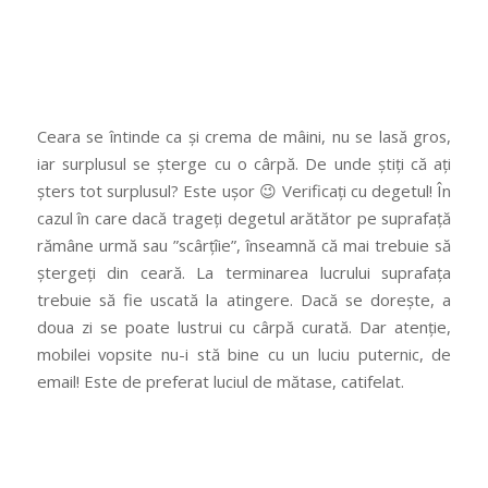
Ceara se întinde ca și crema de mâini, nu se lasă gros,
iar surplusul se șterge cu o cârpă. De unde știți că ați
șters tot surplusul? Este ușor 😉 Verificați cu degetul! În
cazul în care dacă trageți degetul arătător pe suprafață
rămâne urmă sau ”scârțîie”, înseamnă că mai trebuie să
ștergeți din ceară. La terminarea lucrului suprafața
trebuie să fie uscată la atingere. Dacă se dorește, a
doua zi se poate lustrui cu cârpă curată. Dar atenție,
mobilei vopsite nu-i stă bine cu un luciu puternic, de
email! Este de preferat luciul de mătase, catifelat.