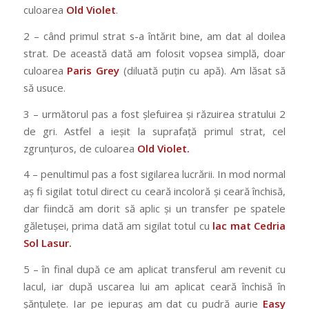
culoarea
Old Violet
.
2 – când primul strat s-a întărit bine, am dat al doilea
strat. De această dată am folosit vopsea simplă, doar
culoarea
Paris Grey
(diluată puțin cu apă). Am lăsat să
să usuce.
3 – următorul pas a fost șlefuirea și răzuirea stratului 2
de gri. Astfel a ieșit la suprafață primul strat, cel
zgrunțuros, de culoarea
Old Violet.
4 – penultimul pas a fost sigilarea lucrării. In mod normal
aș fi sigilat totul direct cu ceară incoloră și ceară închisă,
dar fiindcă am dorit să aplic și un transfer pe spatele
găletușei, prima dată am sigilat totul cu
lac mat Cedria
Sol Lasur.
5 – în final după ce am aplicat transferul am revenit cu
lacul, iar după uscarea lui am aplicat ceară închisă în
șănțulețe. Iar pe iepuraș am dat cu pudră aurie
Easy