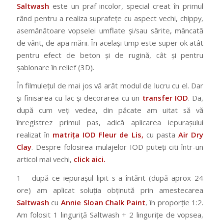
Saltwash
este un praf incolor, special creat în primul
rând pentru a realiza suprafețe cu aspect vechi, chippy,
asemănătoare vopselei umflate și/sau sărite, mâncată
de vânt, de apa mării. În același timp este super ok atât
pentru efect de beton și de rugină, cât și pentru
șablonare în relief (3D).
În filmulețul de mai jos vă arăt modul de lucru cu el. Dar
și finisarea cu lac și decorarea cu un
transfer IOD
. Da,
după cum veți vedea, din păcate am uitat să vă
înregistrez primul pas, adică aplicarea iepurașului
realizat în
matrița IOD Fleur de Lis,
cu pasta
Air Dry
Clay
. Despre folosirea mulajelor IOD puteți citi într-un
articol mai vechi,
click aici.
1 – după ce iepurașul lipit s-a întărit (după aprox 24
ore) am aplicat soluția obținută prin amestecarea
Saltwash
cu
Annie Sloan Chalk Paint
, în proporție 1:2.
Am folosit 1 linguriță Saltwash + 2 lingurițe de vopsea,