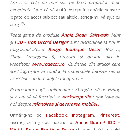
Am scris cele de mai sus pe baza propriilor mele
experiențe
. Sper că vă ajută. Aștept întrebările voastre
legate de acest subiect sau altele, scrieți-mi, vă ajut cu
drag 🙂
Toată gama de produse
Annie Sloan
,
Saltwash,
Mint
și
IOD – Iron Orchid Designs
sunt disponibile la noi în
magazinul-atelier
Rouge Boutique Decor
: Brașov,
Sfinții Arhangheli 5, precum și on-line aici în
webshop:
www.rbdecor.ro
.
Cuvintele din articol care
sunt îngroșate vă conduc la materialele folosite sau la
articolele sau filmulețele menționate.
Pentru informații suplimentare vă rugăm să ne vizitați
și / sau să vă înscrieți la
workshopurile
organizate de
noi despre
reînnoirea și decorarea mobilei .
Urmăriți-ne pe
Facebook
,
Instagram
,
Pinterest
,
înscrieți-vă în grupul nostru Fb:
Annie Sloan + IOD +
Mint la Rouge Boutique Decor
și abonați-vă la canalul