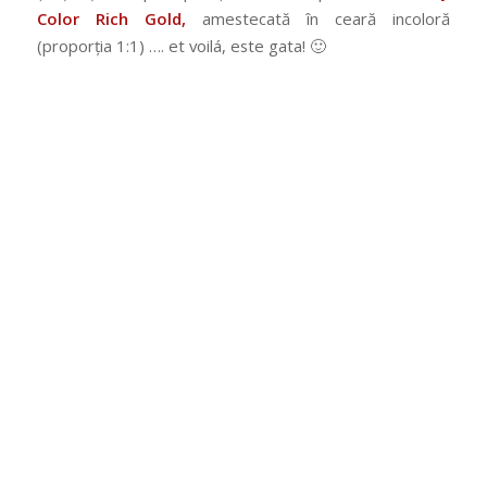
Color Rich Gold,
amestecată în ceară incoloră
(proporția 1:1) …. et voilá, este gata! 🙂