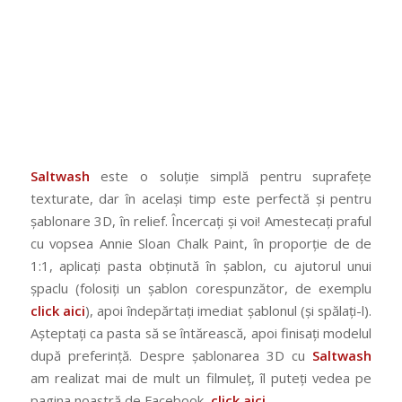
Saltwash
este o soluție simplă pentru suprafețe
texturate, dar în același timp este perfectă și pentru
șablonare 3D, în relief. Încercați și voi! Amestecați praful
cu vopsea Annie Sloan Chalk Paint, în proporție de de
1:1, aplicați pasta obținută în șablon, cu ajutorul unui
șpaclu (folosiți un șablon corespunzător, de exemplu
click aici
), apoi îndepărtați imediat șablonul (și spălați-l).
Așteptați ca pasta să se întărească, apoi finisați modelul
după preferință. Despre șablonarea 3D cu
Saltwash
am realizat mai de mult un filmuleț, îl puteți vedea pe
pagina noastră de Facebook,
click aici.