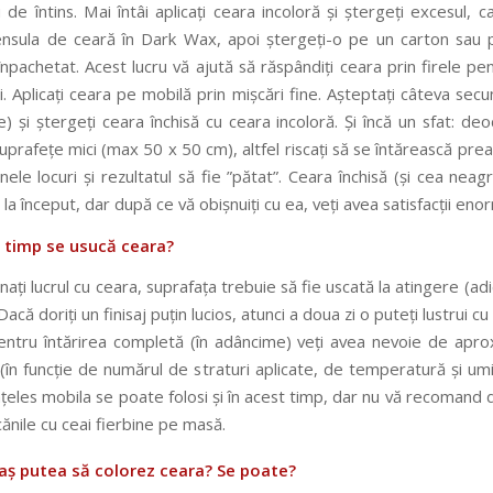
 de întins. Mai întâi aplicați ceara incoloră și ștergeți excesul, c
ensula de ceară în Dark Wax, apoi ștergeți-o pe un carton sau 
npachetat. Acest lucru vă ajută să răspândiți ceara prin firele pen
i. Aplicați ceara pe mobilă prin mișcări fine. Așteptați câteva sec
 și ștergeți ceara închisă cu ceara incoloră. Și încă un sfat: deo
prafețe mici (max 50 x 50 cm), altfel riscați să se întărească pre
unele locuri și rezultatul să fie ”pătat”. Ceara închisă (și cea neag
 la început, dar după ce vă obișnuiți cu ea, veți avea satisfacții en
t timp se usucă ceara?
ați lucrul cu ceara, suprafața trebuie să fie uscată la atingere (adi
 Dacă doriți un finisaj puțin lucios, atunci a doua zi o puteți lustrui c
ntru întărirea completă (în adâncime) veți avea nevoie de apro
(în funcție de numărul de straturi aplicate, de temperatură și umi
nțeles mobila se poate folosi și în acest timp, dar nu vă recoman
cănile cu ceai fierbine pe masă.
aș putea să colorez ceara? Se poate?