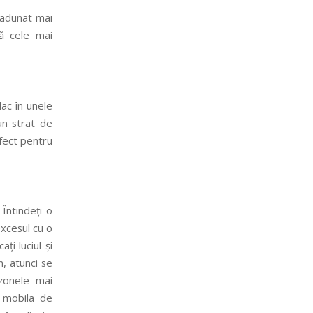
 adunat mai
tă cele mai
lac în unele
iun strat de
rfect pentru
 Întindeți-o
xcesul cu o
ți luciul și
m, atunci se
 zonele mai
u mobila de