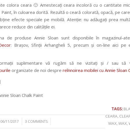
te colora ceara 🙂 Amestecați ceara incoloră cu o cantitate mi
 Paint, în culoarea dorită. Rezultă o ceară colorată, opacă, pe care 
bține efecte speciale pe mobilă. Atenție: nu adăugați prea mult
rece reduce din calitățile ei.
a de produse Annie Sloan sunt disponibile în magazinul-ate
Decor
: Brașov, Sfinții Arhangheli 5, precum și on-line aici pe 
.
formații suplimentare vă rugăm să ne vizitați și / sau să vă
urile
organizate de noi despre
reînnoirea mobilei cu Annie Sloan C
]
TAGS:
BL
CEARA
,
CLEA
/
/
06/11/2017
3 COMMENTS
WAX
,
WAX
,