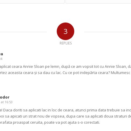
3
REPLIES
ca
34
plicat ceara Annie Sloan pe lemn, după ce am vopsit tot cu Annie Sloan, dar
rtez aceasta ceara și sa dau cu lac. Cu ce pot indepărta ceara? Multumesc
Todor
 at 16:53
! Daca doriti sa aplicati lac in loc de ceara, atunci prima data trebuie sa in
poi sa apicati un strat nou de vopsea, dupa care sa aplicati doua straturi de
rafata proaspat ceruita, poate va pot ajuta s-o corectati.