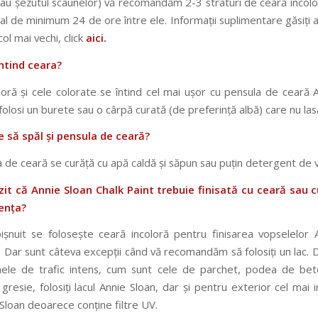
sau șezutul scaunelor) vă recomandăm 2-3 straturi de ceară incolor
val de minimum 24 de ore între ele. Informații suplimentare găsiți a
col mai vechi, click
aici.
întind ceara?
loră și cele colorate se întind cel mai ușor cu pensula de ceară A
folosi un burete sau o cârpă curată (de preferință albă) care nu la
e să spăl și pensula de ceară?
 de ceară se curăță cu apă caldă și săpun sau puțin detergent de 
it că Annie Sloan Chalk Paint trebuie finisată cu ceară sau c
ența?
șnuit se folosește ceară incoloră pentru finisarea vopselelor 
t. Dar sunt câteva excepții când vă recomandăm să folosiți un lac.
ele de trafic intens, cum sunt cele de parchet, podea de bet
 gresie, folosiți lacul Annie Sloan, dar și pentru exterior cel mai 
 Sloan deoarece conține filtre UV.