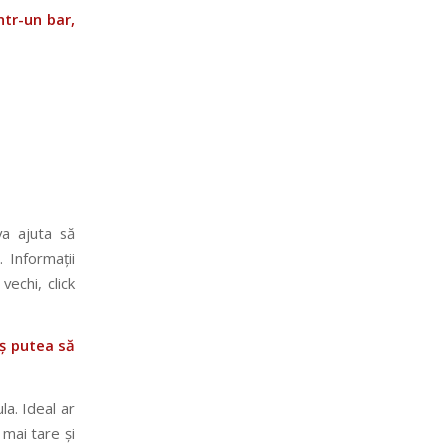
ntr-un bar,
va ajuta să
 Informații
vechi, click
aș putea să
la. Ideal ar
mai tare și