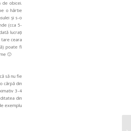
a de obicei.
pe o hârtie
sulei și s-o
unde (cca 5-
dată lucrați
a tare ceara
ră) poate fi
orme 🙂
că să nu fie
u o cârpă din
ximativ 3-4
ditatea din
d de exemplu