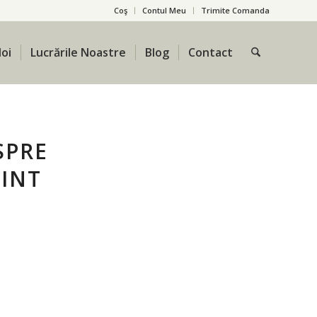
Coş
Contul Meu
Trimite Comanda
oi
Lucrările Noastre
Blog
Contact
SPRE
AINT