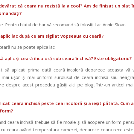
devărat că ceara nu rezistă la alcool? Am de finisat un blat î
comandați?
e. Pentru blatul de bar vă recomand să folosiți Lac Annie Sloan.
 aplic lac după ce am sigilat vopseaua cu ceară?
eară nu se poate aplica lac.
să aplic și ceară încoloră sub ceara închisă? Este obligatoriu?
at să aplicați prima dată ceară incoloră deoarece aceasta vă 
i mai ușor și mai uniform surplusul de ceară închisă sau neagră.
e despre acest procedeu găsiți aici pe blog, într-un articol mai 
icat ceara închisă peste cea incoloră și a ieșit pătată. Cum 
iform?
ând ceara închisă trebuie să fie moale și să acopere uniform pensu
ați cu ceara având temperatura camerei, deoarece ceara rece este 