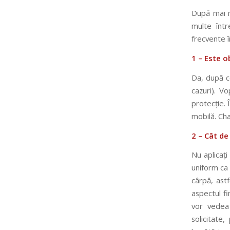
După mai m
multe într
frecvente î
1 – Este o
Da, după ce
cazuri). Vo
protecție. 
mobilă. Cha
2 – Cât de
Nu aplicați
uniform ca
cârpă, astf
aspectul fi
vor vedea 
solicitate