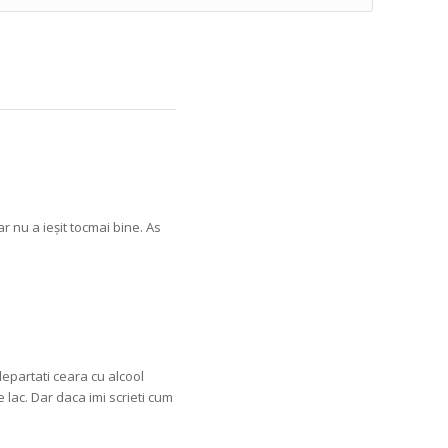
 nu a ieșit tocmai bine. As
departati ceara cu alcool
 lac. Dar daca imi scrieti cum