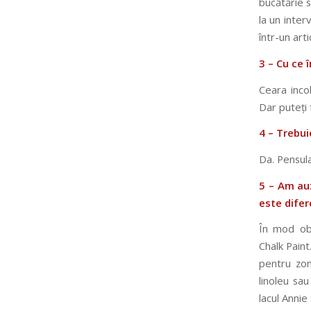
bucătărie 
la un inter
într-un arti
3 – Cu ce 
Ceara inco
Dar puteți 
4 – Trebui
Da. Pensula
5 – Am auz
este difer
În mod obi
Chalk Pain
pentru zon
linoleu sau
lacul Annie