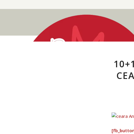
says:
10+
CEA
[fb_butto