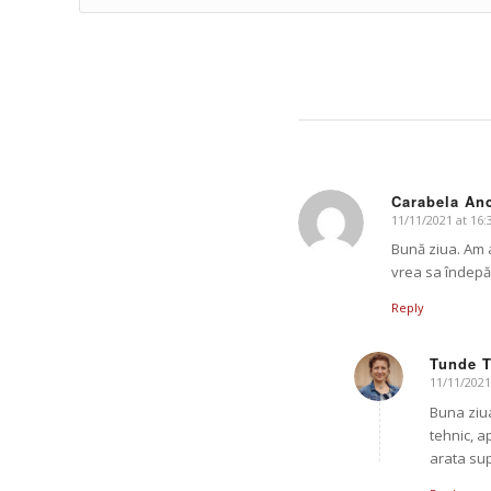
Carabela An
11/11/2021 at 16:
says:
Bună ziua. Am a
vrea sa îndepă
Reply
Tunde 
11/11/2021
says:
Buna ziua
tehnic, a
arata sup