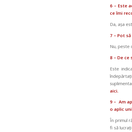
6 – Este a
ce îmi re
Da, așa est
7 – Pot să
Nu, peste c
8 – De ce 
Este indic
îndepărtaț
suplimentar
aici.
9 – Am apl
o aplic un
În primul r
fi să lucr