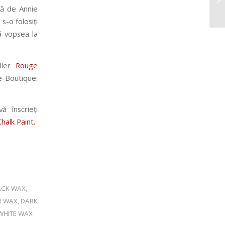
că de Annie
s-o folosiți
ă vopsea la
lier
Rouge
e-Boutique:
 înscrieți
halk Paint.
ACK WAX
,
R WAX
,
DARK
WHITE WAX