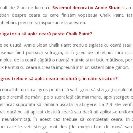
ult de 2 ani de lucru cu
Sistemul decorativ Annie Sloan
s-au
ebări despre ceara cu care finisăm vopseaua Chalk Paint. Ia
ntrebări, precum și răspunsurile la acestea:
bligatoriu să aplic ceară peste Chalk Paint?
 se usucă, Annie Sloan Chalk Paint trebuie sigilată cu ceară (sau 
pseaua fiind poroasă și fragilă, ar fi greu de întreținut fără nic
În plus, de la ceară căpătă o nuanță mai vie și un luciu mătăsos, pe
lk Paint și cu ceara lucrează împreună într-un sistem bine gândit.
 gros trebuie să aplic ceara incoloră și în câte straturi?
 ceara într-un strat gros pentru că va fi greu să ștergeți surplusul.
 pe o cremă de mâini, pe o suprafață cât mai mare, apoi ștergeți e
el încât suprafața să rămână uscată la atingere. La 2-3 zile verifica
nal: dacă nu ați aplicat destulă ceară sau dacă ați aplicat-o unifor
neuniformități. În acest caz trebuie să completați ceara. În
, pe care le veți șterge mai des (de exeplu blat de masă sa