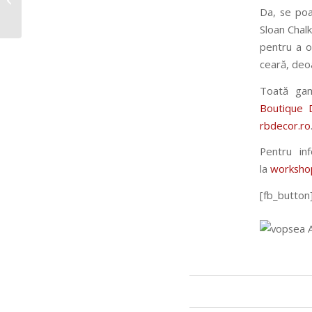
Annie Sloan Chalk
Da, se poa
Paint
Sloan Chalk
pentru a o
ceară, deoa
Toată gam
Boutique 
rbdecor.ro
Pentru in
la
workshop
[fb_button