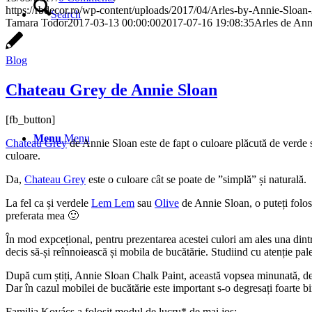
https://rbdecor.ro/wp-content/uploads/2017/04/Arles-by-Annie-Sloan-
Search
Tamara Todor
2017-03-13 00:00:00
2017-07-16 19:08:35
Arles de Ann
Blog
Chateau Grey de Annie Sloan
[fb_button]
Menu
Menu
Chateau Grey
de Annie Sloan este de fapt o culoare plăcută de verde 
culoare.
Da,
Chateau Grey
este o culoare cât se poate de ”simplă” și naturală.
La fel ca și verdele
Lem Lem
sau
Olive
de Annie Sloan, o puteți folosi 
preferata mea 🙂
În mod expcețional, pentru prezentarea acestei culori am ales una dint
decis să-și reînnoiească și mobila de bucătărie. Studiind cu atenție pa
După cum știți, Annie Sloan Chalk Paint, această vopsea minunată, densă 
Dar în cazul mobilei de bucătărie este important s-o degresați foarte b
Familia Kovács a folosit modul de lucru* de mai jos: