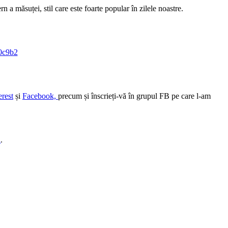
rn a măsuței, stil care este foarte popular în zilele noastre.
erest
și
Facebook,
precum și înscrieți-vă în grupul FB pe care l-am
i
.