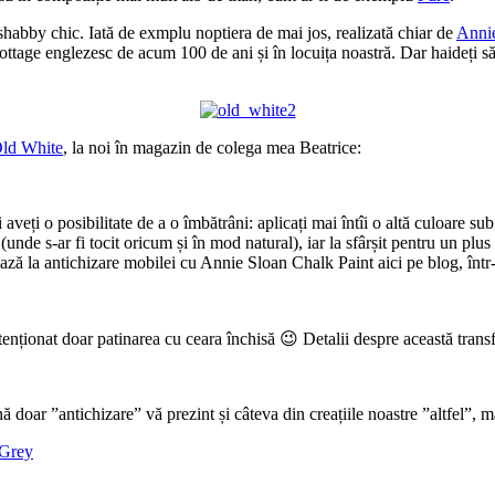
-shabby chic. Iată de exmplu noptiera de mai jos, realizată chiar de
Anni
tage englezesc de acum 100 de ani și în locuița noastră. Dar haideți să v
ld White
, la noi în magazin de colega mea Beatrice:
 aveți o posibilitate de a o îmbătrâni: aplicați mai întîi o altă culoare su
 (unde s-ar fi tocit oricum și în mod natural), iar la sfârșit pentru un plus
mează la antichizare mobilei cu Annie Sloan Chalk Paint aici pe blog, într
tenționat doar patinarea cu ceara închisă 😉 Detalii despre această transf
doar ”antichizare” vă prezint și câteva din creațiile noastre ”altfel”, 