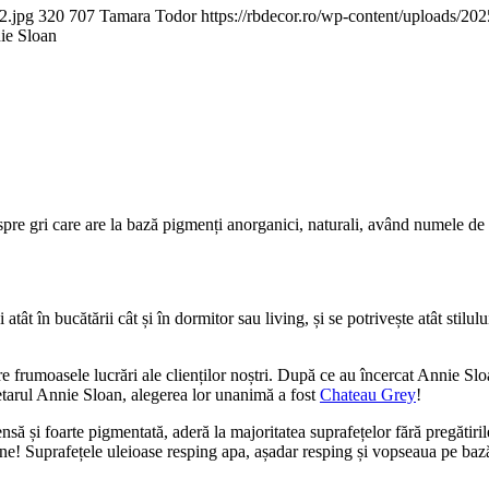
2.jpg
320
707
Tamara Todor
https://rbdecor.ro/wp-content/uploads/
ie Sloan
spre gri care are la bază pigmenți anorganici, naturali, având numele de
atât în bucătării cât și în dormitor sau living, și se potrivește atât stilul
re frumoasele lucrări ale clienților noștri. După ce au încercat Annie S
letarul Annie Sloan, alegerea lor unanimă a fost
Chateau Grey
!
și foarte pigmentată, aderă la majoritatea suprafețelor fără pregătirile p
ine! Suprafețele uleioase resping apa, așadar resping și vopseaua pe bază