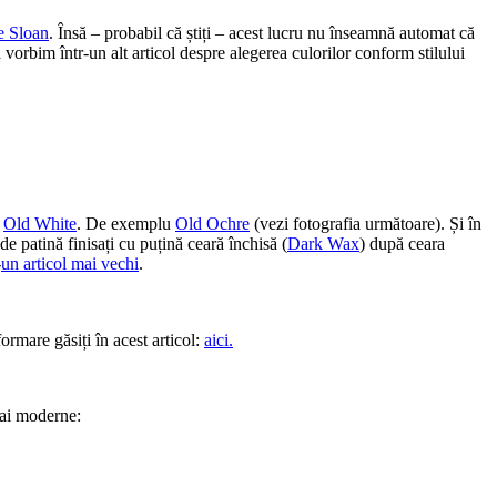
e Sloan
. Însă – probabil că știți – acest lucru nu înseamnă automat că
orbim într-un alt articol despre alegerea culorilor conform stilului
b
Old White
. De exemplu
Old Ochre
(vezi fotografia următoare). Și în
 de patină finisați cu puțină ceară închisă (
Dark Wax
) după ceara
-
un articol mai vechi
.
ormare găsiți în acest articol:
aici.
mai moderne: