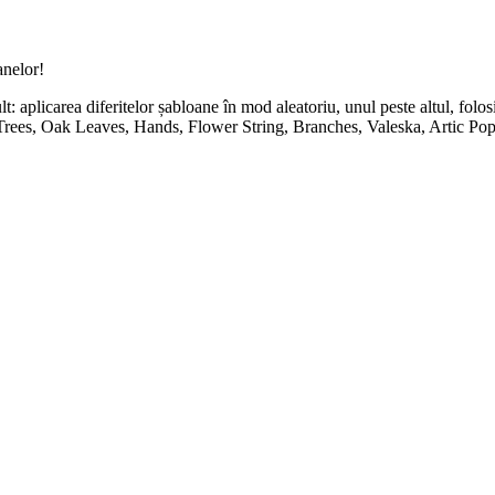
anelor!
t: aplicarea diferitelor șabloane în mod aleatoriu, unul peste altul, folo
rees, Oak Leaves, Hands, Flower String, Branches, Valeska, Artic Poppy,