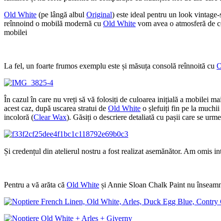
Old White
(pe lângă albul
Original
) este ideal pentru un look vintage
reînnoind o mobilă modernă cu
Old White
vom avea o atmosferă de cot
mobilei
La fel, un foarte frumos exemplu este și măsuța consolă reînnoită cu
O
În cazul în care nu vreți să vă folosiți de culoarea inițială a mobilei mai
acest caz, după uscarea stratui de
Old White
o șlefuiți fin pe la muchii
incoloră (
Clear Wax
). Găsiți o descriere detaliată cu pașii care se ur
Și credențul din atelierul nostru a fost realizat asemănător. Am omis in
Pentru a vă arăta că
Old White
și Annie Sloan Chalk Paint nu înseamnă 