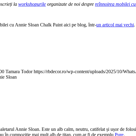
scrieți la
workshopurile
organizate de noi despre
reînnoirea mobilei c
bilei cu Annie Sloan Chalk Paint aici pe blog, într-
un articol mai vechi
.
00
Tamara Todor
https://rbdecor.ro/wp-content/uploads/2025/10/Wha
ie Sloan
letarul Annie Sloan. Este un alb calm, neutru, catifelat și ușor de folo
 au în compoziție mai mult alb de titan, cum ar fi de exemplu
Pure
.