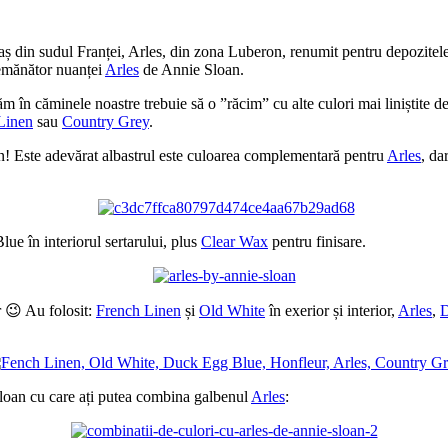
din sudul Franței, Arles, din zona Luberon, renumit pentru depozitele ma
semănător nuanței
Arles
de Annie Sloan.
zăm în căminele noastre trebuie să o ”răcim” cu alte culori mai liniștite d
Linen
sau
Country Grey
.
! Este adevărat albastrul este culoarea complementară pentru
Arles
, da
lue în interiorul sertarului, plus
Clear Wax
pentru finisare.
 😉 Au folosit:
French Linen
și
Old White
în exerior și interior,
Arles
,
D
loan cu care ați putea combina galbenul
Arles
: