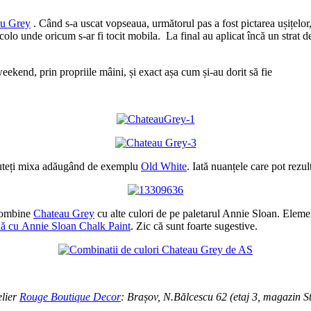
u Grey
. Când s-a uscat vopseaua, următorul pas a fost pictarea ușițelor,
colo unde oricum s-ar fi tocit mobila. La final au aplicat încă un strat d
eekend, prin propriile mâini, și exact așa cum și-au dorit să fie
puteți mixa adăugând de exemplu
Old White
. Iată nuanțele care pot rezul
 combine
Chateau Grey
cu alte culori de pe paletarul Annie Sloan. Element
ilă cu Annie Sloan Chalk Paint
. Zic că sunt foarte sugestive.
elier
Rouge Boutique Decor
: Brașov, N.Bălcescu 62 (etaj 3, magazin St