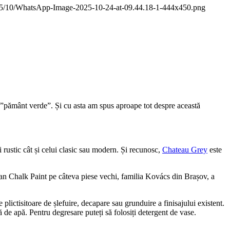
2025/10/WhatsApp-Image-2025-10-24-at-09.44.18-1-444x450.png
 ”pământ verde”. Și cu asta am spus aproape tot despre această
ui rustic cât și celui clasic sau modern. Și recunosc,
Chateau Grey
este
loan Chalk Paint pe câteva piese vechi, familia Kovács din Brașov, a
lictisitoare de șlefuire, decapare sau grunduire a finisajului existent.
 de apă. Pentru degresare puteți să folosiți detergent de vase.