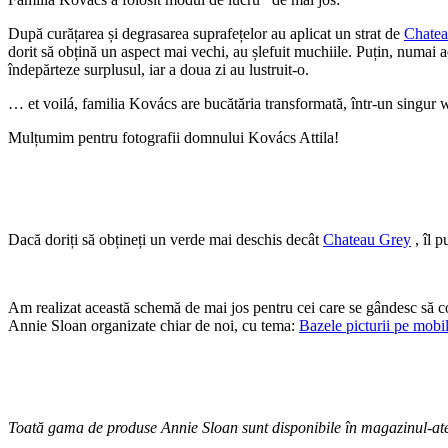
După curățarea și degrasarea suprafețelor au aplicat un strat de
Chatea
dorit să obțină un aspect mai vechi, au șlefuit muchiile. Puțin, numai a
îndepărteze surplusul, iar a doua zi au lustruit-o.
… et voilá, familia Kovács are bucătăria transformată, într-un singur w
Mulțumim pentru fotografii domnului Kovács Attila!
Dacă doriți să obțineți un verde mai deschis decât
Chateau Grey
, îl 
Am realizat această schemă de mai jos pentru cei care se gândesc să
Annie Sloan organizate chiar de noi, cu tema:
Bazele picturii pe mob
Toată gama de produse Annie Sloan sunt disponibile în magazinul-at