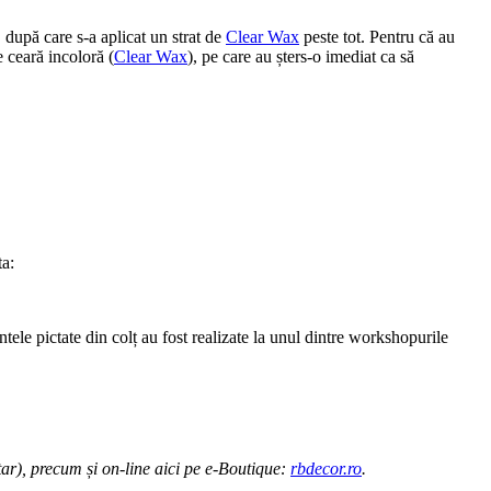
 după care s-a aplicat un strat de
Clear Wax
peste tot. Pentru că au
e ceară incoloră (
Clear Wax
), pe care au șters-o imediat ca să
ta:
ele pictate din colț au fost realizate la unul dintre workshopurile
ar), precum și on-line aici pe e-Boutique:
rbdecor.ro
.