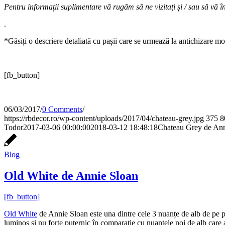
Pentru informații suplimentare vă rugăm să ne vizitați și / sau să vă în
.
*Găsiți o descriere detaliată cu pașii care se urmează la antichizare mo
[fb_button]
06/03/2017
/
0 Comments
/
https://rbdecor.ro/wp-content/uploads/2017/04/chateau-grey.jpg
375
8
Todor
2017-03-06 00:00:00
2018-03-12 18:48:18
Chateau Grey de Ann
Blog
Old White de Annie Sloan
[fb_button]
Old White
de Annie Sloan este una dintre cele 3 nuanțe de alb de pe pa
luminos și nu forte puternic în comparație cu nuanțele noi de alb care