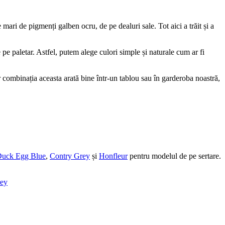
ri de pigmenți galben ocru, de pe dealuri sale. Tot aici a trăit și a
e pe paletar. Astfel, putem alege culori simple și naturale cum ar fi
r combinația aceasta arată bine într-un tablou sau în garderoba noastră,
uck Egg Blue
,
Contry Grey
și
Honfleur
pentru modelul de pe sertare.