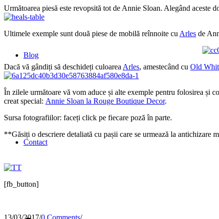
Următoarea piesă este revopsită tot de Annie Sloan. Alegând aceste d
Ultimele exemple sunt două piese de mobilă reînnoite cu
Arles
de Anni
Blog
Dacă vă gândiți să deschideți culoarea
Arles
, amestecând cu
Old Whit
În zilele următoare vă vom aduce și alte exemple pentru folosirea și c
creat special:
Annie Sloan la Rouge Boutique Decor
.
Sursa fotografiilor: faceți click pe fiecare poză în parte.
**Găsiți o descriere detaliată cu pașii care se urmează la antichizare 
Contact
[fb_button]
13/03/2017
/
0 Comments
/