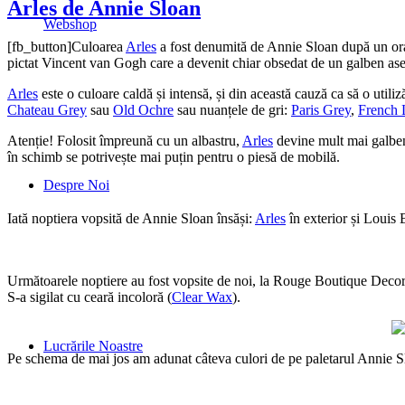
Arles de Annie Sloan
Webshop
[fb_button]Culoarea
Arles
a fost denumită de Annie Sloan după un oraș 
pictat Vincent van Gogh care a devenit chiar obsedat de un galben a
Arles
este o culoare caldă și intensă, și din această cauză ca să o utili
Chateau Grey
sau
Old Ochre
sau nuanțele de gri:
Paris Grey
,
French 
Atenție! Folosit împreună cu un albastru,
Arles
devine mult mai galben
în schimb se potrivește mai puțin pentru o piesă de mobilă.
Despre Noi
Iată noptiera vopsită de Annie Sloan însăși:
Arles
în exterior și Louis B
Următoarele noptiere au fost vopsite de noi, la Rouge Boutique Decor
S-a sigilat cu ceară incoloră (
Clear Wax
).
Lucrările Noastre
Pe schema de mai jos am adunat câteva culori de pe paletarul Annie S