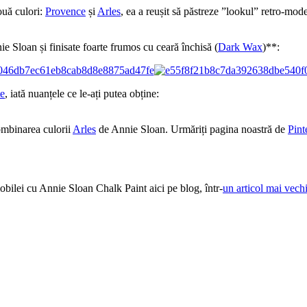
ouă culori:
Provence
și
Arles
, ea a reușit să păstreze ”lookul” retro-mode
e Sloan și finisate foarte frumos cu ceară închisă (
Dark Wax
)**:
e
, iată nuanțele ce le-ați putea obține:
ombinarea culorii
Arles
de Annie Sloan. Urmăriți pagina noastră de
Pint
mobilei cu Annie Sloan Chalk Paint aici pe blog, într-
un articol mai vech